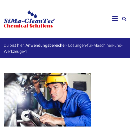
Skip
to
SiMa-
content
Cleantec
GmbH
Du bist hier:
Anwendungsbereiche
>
Lösungen-für-Maschinen-und-
Werkzeuge-1
Spezialprodukte
für
Instandhaltung
und
Werterhalt