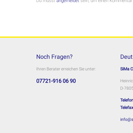
Du musst
angemeldet
sein, um einen Kommentar
Noch Fragen?
Deut
Ihren Berater erreichen Sie unter:
SiMa 
07721-916 06 90
Heinric
D-7805
Telefon
Telefax
info@s