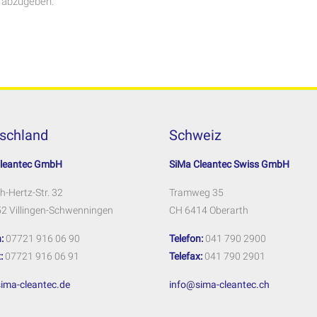
 abzugeben.
schland
Schweiz
Cleantec GmbH
SiMa Cleantec Swiss GmbH
h-Hertz-Str. 32
Tramweg 35
2 Villingen-Schwenningen
CH 6414 Oberarth
:
07721 916 06 90
Telefon:
041 790 2900
:
07721 916 06 91
Telefax:
041 790 2901
ima-cleantec.de
info@sima-cleantec.ch