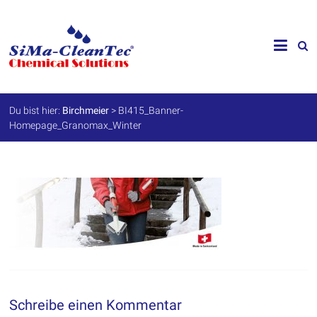
Skip
to
SiMa-
content
Cleantec
GmbH
Du bist hier:
Birchmeier
>
BI415_Banner-
Homepage_Granomax_Winter
Spezialprodukte
für
Instandhaltung
und
Werterhalt
Schreibe einen Kommentar