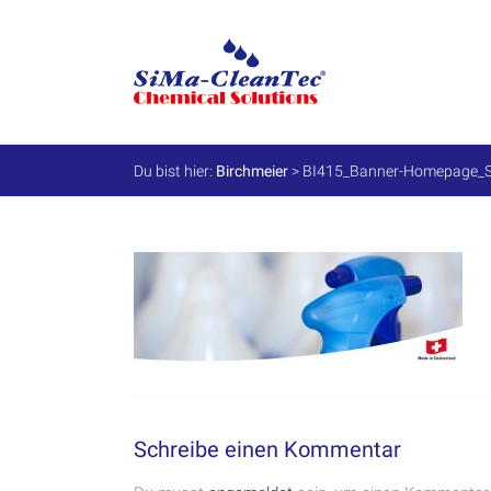
Skip
to
SiMa-
content
Cleantec
GmbH
Du bist hier:
Birchmeier
>
BI415_Banner-Homepage_S
Spezialprodukte
für
Instandhaltung
und
Werterhalt
Schreibe einen Kommentar