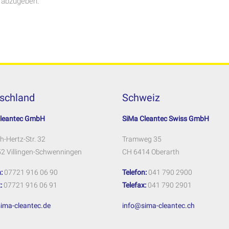
 abzugeben.
schland
Schweiz
Cleantec GmbH
SiMa Cleantec Swiss GmbH
h-Hertz-Str. 32
Tramweg 35
2 Villingen-Schwenningen
CH 6414 Oberarth
:
07721 916 06 90
Telefon:
041 790 2900
:
07721 916 06 91
Telefax:
041 790 2901
ima-cleantec.de
info@sima-cleantec.ch