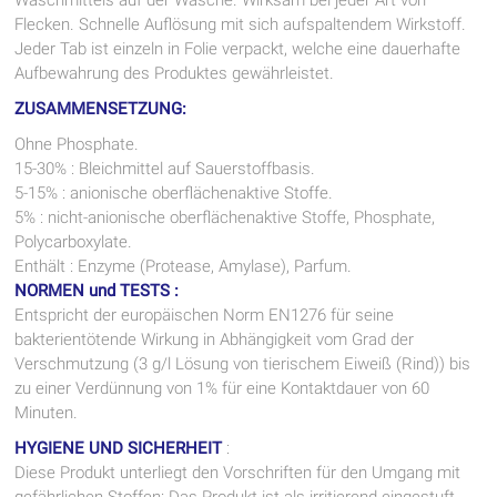
Waschmittels auf der Wäsche. Wirksam bei jeder Art von
Flecken. Schnelle Auflösung mit sich aufspaltendem Wirkstoff.
Jeder Tab ist einzeln in Folie verpackt, welche eine dauerhafte
Aufbewahrung des Produktes gewährleistet.
ZUSAMMENSETZUNG:
Ohne Phosphate.
15-30% : Bleichmittel auf Sauerstoffbasis.
5-15% : anionische oberflächenaktive Stoffe.
5% : nicht-anionische oberflächenaktive Stoffe, Phosphate,
Polycarboxylate.
Enthält : Enzyme (Protease, Amylase), Parfum.
NORMEN und TESTS :
Entspricht der europäischen Norm EN1276 für seine
bakterientötende Wirkung in Abhängigkeit vom Grad der
Verschmutzung (3 g/l Lösung von tierischem Eiweiß (Rind)) bis
zu einer Verdünnung von 1% für eine Kontaktdauer von 60
Minuten.
HYGIENE UND SICHERHEIT
:
Diese Produkt unterliegt den Vorschriften für den Umgang mit