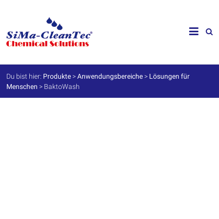
Skip
to
SiMa-
content
Cleantec
GmbH
Du bist hier:
Produkte
>
Anwendungsbereiche
>
Lösungen für
Menschen
>
BaktoWash
Spezialprodukte
für
Instandhaltung
und
Werterhalt