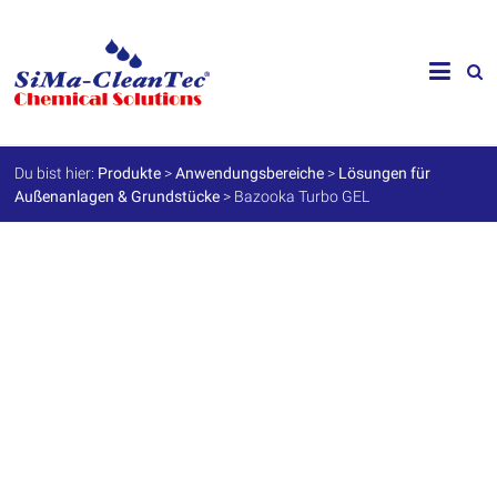
Skip
to
SiMa-
content
Cleantec
GmbH
Du bist hier:
Produkte
>
Anwendungsbereiche
>
Lösungen für
Außenanlagen & Grundstücke
>
Bazooka Turbo GEL
Spezialprodukte
für
Instandhaltung
und
Werterhalt