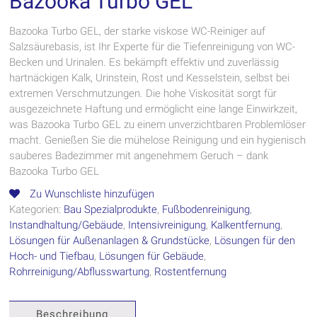
Bazooka Turbo GEL
Bazooka Turbo GEL, der starke viskose WC-Reiniger auf
Salzsäurebasis, ist Ihr Experte für die Tiefenreinigung von WC-
Becken und Urinalen. Es bekämpft effektiv und zuverlässig
hartnäckigen Kalk, Urinstein, Rost und Kesselstein, selbst bei
extremen Verschmutzungen. Die hohe Viskosität sorgt für
ausgezeichnete Haftung und ermöglicht eine lange Einwirkzeit,
was Bazooka Turbo GEL zu einem unverzichtbaren Problemlöser
macht. Genießen Sie die mühelose Reinigung und ein hygienisch
sauberes Badezimmer mit angenehmem Geruch – dank
Bazooka Turbo GEL
Zu Wunschliste hinzufügen
Kategorien:
Bau Spezialprodukte
,
Fußbodenreinigung
,
Instandhaltung/Gebäude
,
Intensivreinigung
,
Kalkentfernung
,
Lösungen für Außenanlagen & Grundstücke
,
Lösungen für den
Hoch- und Tiefbau
,
Lösungen für Gebäude
,
Rohrreinigung/Abflusswartung
,
Rostentfernung
Beschreibung