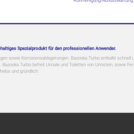
Rohrreinigung/Abflusswartung
ehaltiges Spezialprodukt für den professionellen Anwender.
ngen sowie Korrosionsablagerungen. Bazooka Turbo entkalkt schnell 
 Bazooka Turbo befreit Urinale und Toiletten von Urinstein, sowie Fe
elos und gründlich: