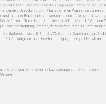
 einer kurzen Einwirkzeit sind die Ablagerungen abzuwischen und m
 verwenden. Bazooka Turbo mit bis zu 6 Teilen Wasser verdünnen und d
 und mit einer Bürste entfernt werden können. Teile abschließend g
00 ml Bazooka Turbo in das Urinalbecken füllen. Nach 1-2 Stunden E
ig zu einer Verstopfung kommen, diese einfach mittels Gummisauger 
 Sanitärbereich wie z. B. Urinal, WC, Bidet und Sanitäranlagen. Nicht
. Für Sanitärgrund- und Unterhaltsreinigungen empfehlen wir unseren
einverkrustungen, Seifenstein, Kalkablagerungen und Rostﬂecken
 Bürsten