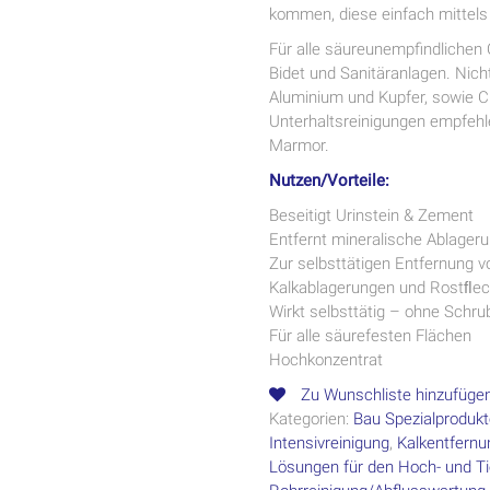
kommen, diese einfach mittel
Für alle säureunempfindlichen 
Bidet und Sanitäranlagen. Nicht
Aluminium und Kupfer, sowie C
Unterhaltsreinigungen empfehle
Marmor.
Nutzen/Vorteile:
Beseitigt Urinstein & Zement
Entfernt mineralische Ablager
Zur selbsttätigen Entfernung v
Kalkablagerungen und Rostﬂe
Wirkt selbsttätig – ohne Schr
Für alle säurefesten Flächen
Hochkonzentrat
Zu Wunschliste hinzufüge
Kategorien:
Bau Spezialproduk
Intensivreinigung
,
Kalkentfernu
Lösungen für den Hoch- und T