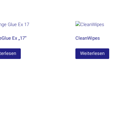
eGlue Ex „17“
CleanWipes
terlesen
Weiterlesen