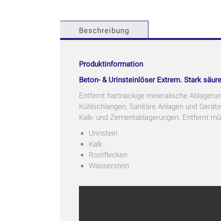
Beschreibung
Produktinformation
Beton- & Urinsteinlöser Extrem. Stark säur
Entfernt hartnäckige mineralische Ablageru
Kühlschlangen, Sanitäre Anlagen und Geräte.
Kalk- und Zementablagerungen. Entfernt müh
Urinstein
Kalk
Rostflecken
Wasserstein