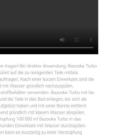
he tragen! Bei direkter Anwendung: Bazooka Turbo
ünnt auf die zu reinigenden Teile mittels
tragen. Nach einer kurzen Einwirkzeit sind die
 mit Wasser gründlich nachzuspülen.
tstoffbehälter verwenden. Bazooka Turbo mit bis
d die Teile in das Bad einlegen, bis sich die
fgelöst haben und mit einer Bürste entfernt
ßend gründlich mit klarem Wasser abspülen.
topfung 100-500 ml Bazooka Turbo in das
Stunden Einwirkzeit mit Wasser durchspülen.
n kann es kurzzeitig zu einer Verstopfung