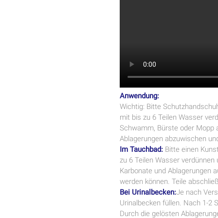
Anwendung:
Wichtig: Bitte Schutzhandschu
mit bis zu 6 Teilen Wasser verd
Schwamm, Bürste oder Mopp auf
Ablagerungen abzuwischen und
Im Tauchbad:
Bitte einen Kuns
zu 6 Teilen Wasser verdünnen un
Karbonate und Ablagerungen au
werden können. Teile abschlie
Bei Urinalbecken:
Je nach Vers
Urinalbecken füllen. Nach 1-2 
Durch die gelösten Ablagerunge