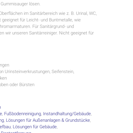
s Gummisauger lösen.
Oberflächen im Sanitärbereich wie z. B. Urinal, WC,
 geeignet für Leicht- und Buntmetalle, wie
hromarmaturen. Für Sanitärgrund- und
n wir unseren Sanitärreiniger. Nicht geeignet für
ungen
on Urinsteinverkrustungen, Seifenstein,
cken
ubben oder Bürsten
n
te
,
Fußbodenreinigung
,
Instandhaltung/Gebäude
,
ng
,
Lösungen für Außenanlagen & Grundstücke
,
iefbau
,
Lösungen für Gebäude
,