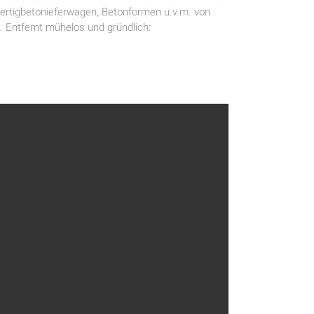
 Fertigbetonieferwagen, Betonformen u.v.m. von
 Entfernt mühelos und gründlich: