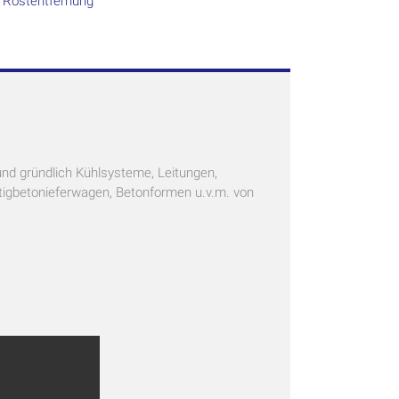
,
Rostentfernung
und gründlich Kühlsysteme, Leitungen,
rtigbetonieferwagen, Betonformen u.v.m. von