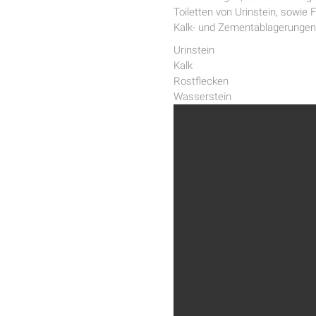
Toiletten von Urinstein, sowie
Kalk- und Zementablagerungen.
Urinstein
Kalk
Rostflecken
Wasserstein