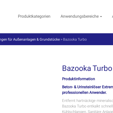
Produktkategorien
Anwendungsbereiche
ngen für Außenanlagen & Grundstücke
>
Bazooka Turbo
Bazooka Turbo
Produktinformation
Beton- & Urinsteinlöser Extrem
professionellen Anwender.
Entfernt hartnäckige minerali
Bazooka Turbo entkalkt schnell
Kühlschlangen, Sanitäre Anlage