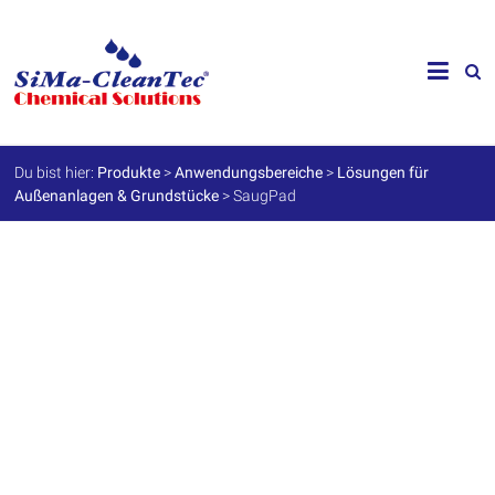
Skip
to
SiMa-
content
Cleantec
GmbH
Du bist hier:
Produkte
>
Anwendungsbereiche
>
Lösungen für
Außenanlagen & Grundstücke
>
SaugPad
Spezialprodukte
für
Instandhaltung
und
Werterhalt