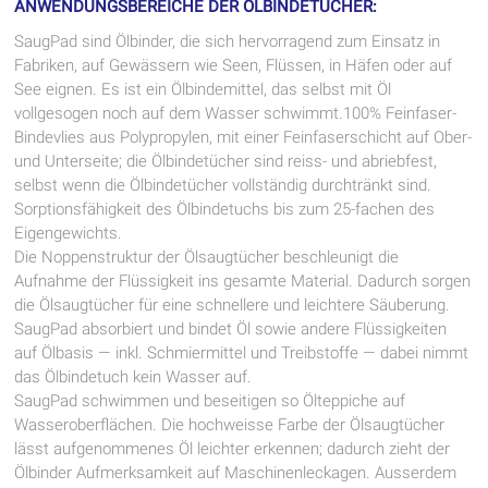
ANWENDUNGSBEREICHE DER ÖLBINDETÜCHER:
SaugPad sind Ölbinder, die sich hervorragend zum Einsatz in
Fabriken, auf Gewässern wie Seen, Flüssen, in Häfen oder auf
See eignen. Es ist ein Ölbindemittel, das selbst mit Öl
vollgesogen noch auf dem Wasser schwimmt.100% Feinfaser-
Bindevlies aus Polypropylen, mit einer Feinfaserschicht auf Ober-
und Unterseite; die Ölbindetücher sind reiss- und abriebfest,
selbst wenn die Ölbindetücher vollständig durchtränkt sind.
Sorptionsfähigkeit des Ölbindetuchs bis zum 25-fachen des
Eigengewichts.
Die Noppenstruktur der Ölsaugtücher beschleunigt die
Aufnahme der Flüssigkeit ins gesamte Material. Dadurch sorgen
die Ölsaugtücher für eine schnellere und leichtere Säuberung.
SaugPad absorbiert und bindet Öl sowie andere Flüssigkeiten
auf Ölbasis — inkl. Schmiermittel und Treibstoffe — dabei nimmt
das Ölbindetuch kein Wasser auf.
SaugPad schwimmen und beseitigen so Ölteppiche auf
Wasseroberflächen. Die hochweisse Farbe der Ölsaugtücher
lässt aufgenommenes Öl leichter erkennen; dadurch zieht der
Ölbinder Aufmerksamkeit auf Maschinenleckagen. Ausserdem