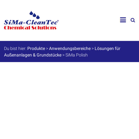
Skip
to
SiMa-
content
Cleantec
GmbH
Du bist hier:
Produkte
>
Anwendungsbereiche
>
Lösungen für
Außenanlagen & Grundstücke
>
SiMa Polish
Spezialprodukte
für
Instandhaltung
und
Werterhalt