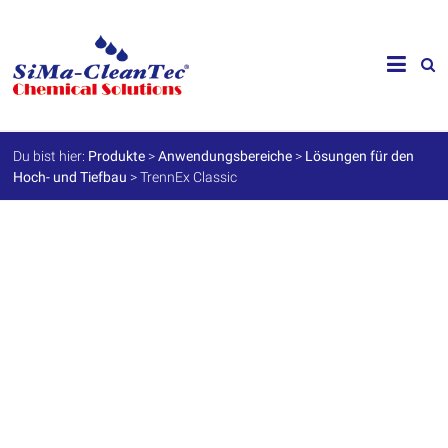
Skip
to
SiMa-
content
Cleantec
GmbH
Du bist hier:
Produkte
>
Anwendungsbereiche
>
Lösungen für den
Hoch- und Tiefbau
>
TrennEx Classic
Spezialprodukte
für
Instandhaltung
und
Werterhalt