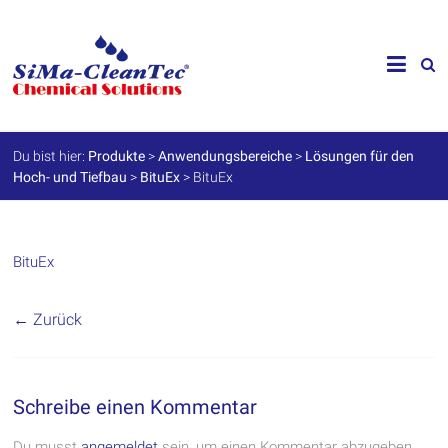
Skip
to
SiMa-
content
Cleantec
GmbH
Du bist hier:
Produkte
>
Anwendungsbereiche
>
Lösungen für den
Hoch- und Tiefbau
>
BituEx
>
BituEx
Spezialprodukte
für
Instandhaltung
und
Werterhalt
BituEx
← Zurück
Schreibe einen Kommentar
Du musst
angemeldet
sein, um einen Kommentar abzugeben.