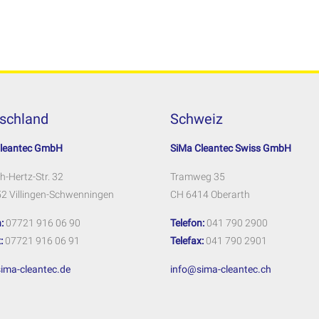
schland
Schweiz
Cleantec GmbH
SiMa Cleantec Swiss GmbH
h-Hertz-Str. 32
Tramweg 35
2 Villingen-Schwenningen
CH 6414 Oberarth
:
07721 916 06 90
Telefon:
041 790 2900
:
07721 916 06 91
Telefax:
041 790 2901
ima-cleantec.de
info@sima-cleantec.ch