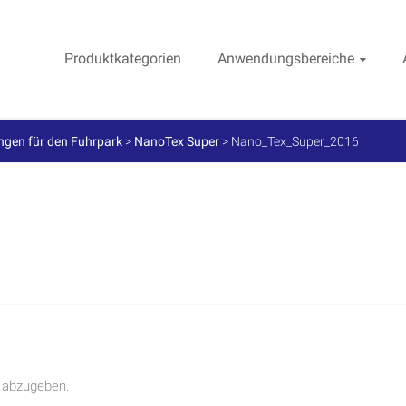
Produktkategorien
Anwendungsbereiche
gen für den Fuhrpark
>
NanoTex Super
>
Nano_Tex_Super_2016
 abzugeben.