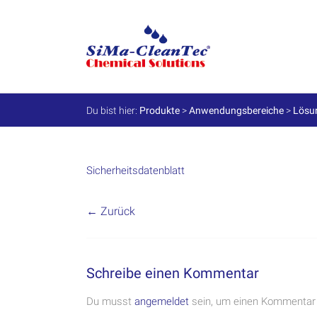
Skip
to
SiMa-
content
Cleantec
GmbH
Du bist hier:
Produkte
>
Anwendungsbereiche
>
Lösun
Spezialprodukte
für
Instandhaltung
und
Sicherheitsdatenblatt
Werterhalt
← Zurück
Schreibe einen Kommentar
Du musst
angemeldet
sein, um einen Kommentar