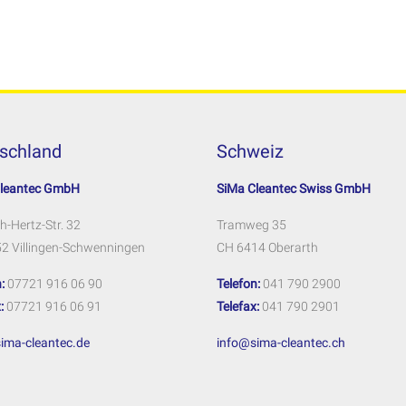
schland
Schweiz
Cleantec GmbH
SiMa Cleantec Swiss GmbH
h-Hertz-Str. 32
Tramweg 35
2 Villingen-Schwenningen
CH 6414 Oberarth
:
07721 916 06 90
Telefon:
041 790 2900
:
07721 916 06 91
Telefax:
041 790 2901
ima-cleantec.de
info@sima-cleantec.ch