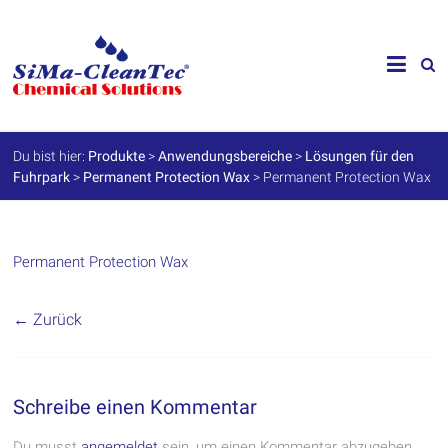
Skip
to
SiMa-
content
Cleantec
GmbH
Du bist hier:
Produkte
>
Anwendungsbereiche
>
Lösungen für den
Fuhrpark
>
Permanent Protection Wax
>
Permanent Protection Wax
Spezialprodukte
für
Instandhaltung
und
Werterhalt
Permanent Protection Wax
← Zurück
Schreibe einen Kommentar
Du musst
angemeldet
sein, um einen Kommentar abzugeben.