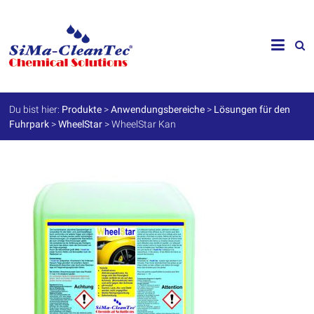
Skip
to
SiMa-
content
Cleantec
GmbH
Du bist hier:
Produkte
>
Anwendungsbereiche
>
Lösungen für den
Fuhrpark
>
WheelStar
>
WheelStar Kan
Spezialprodukte
für
Instandhaltung
und
Werterhalt