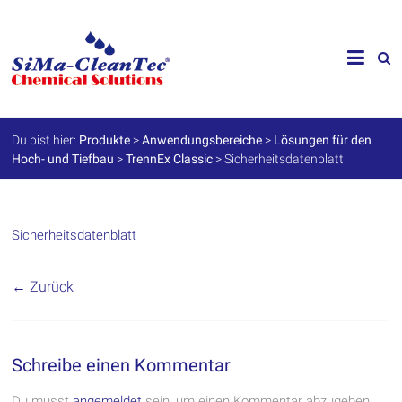
Skip
to
SiMa-
content
Cleantec
GmbH
Du bist hier:
Produkte
>
Anwendungsbereiche
>
Lösungen für den
Hoch- und Tiefbau
>
TrennEx Classic
>
Sicherheitsdatenblatt
Spezialprodukte
für
Instandhaltung
und
Werterhalt
Sicherheitsdatenblatt
← Zurück
Schreibe einen Kommentar
Du musst
angemeldet
sein, um einen Kommentar abzugeben.