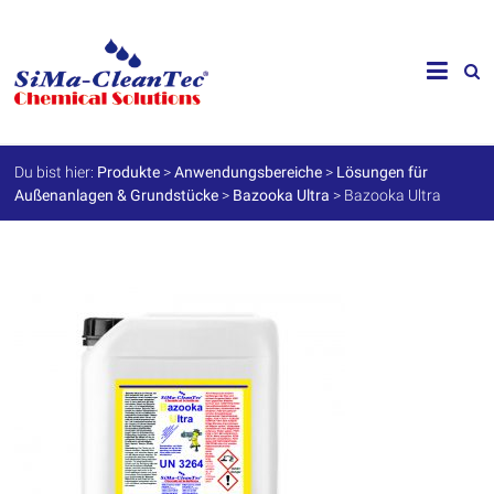
Skip
to
SiMa-
content
Cleantec
GmbH
Du bist hier:
Produkte
>
Anwendungsbereiche
>
Lösungen für
Außenanlagen & Grundstücke
>
Bazooka Ultra
>
Bazooka Ultra
Spezialprodukte
für
Instandhaltung
und
Werterhalt