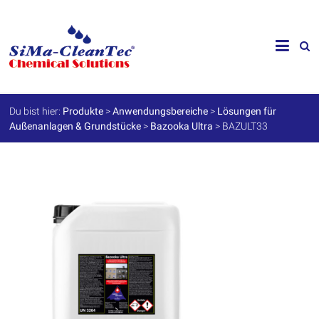
Skip
to
SiMa-
content
Cleantec
GmbH
Du bist hier:
Produkte
>
Anwendungsbereiche
>
Lösungen für
Außenanlagen & Grundstücke
>
Bazooka Ultra
>
BAZULT33
Spezialprodukte
für
Instandhaltung
und
Werterhalt