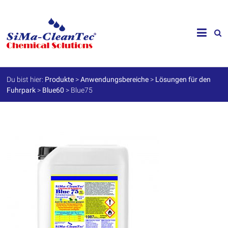
Skip
to
SiMa-
content
Cleantec
GmbH
Du bist hier:
Produkte
>
Anwendungsbereiche
>
Lösungen für den
Fuhrpark
>
Blue60
>
Blue75
Spezialprodukte
für
Instandhaltung
und
Werterhalt