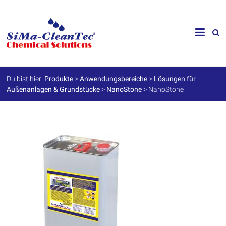
Skip
to
SiMa-
content
Cleantec
GmbH
Du bist hier:
Produkte
>
Anwendungsbereiche
>
Lösungen für
Außenanlagen & Grundstücke
>
NanoStone
>
NanoStone
Spezialprodukte
für
Instandhaltung
und
Werterhalt