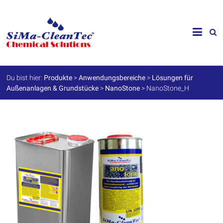
Skip
to
SiMa-
content
Cleantec
GmbH
Du bist hier:
Produkte
>
Anwendungsbereiche
>
Lösungen für
Außenanlagen & Grundstücke
>
NanoStone
>
NanoStone_H
Spezialprodukte
für
Instandhaltung
und
Werterhalt