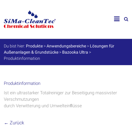
Skip
to
SiMa-
content
Cleantec
GmbH
Du bist hier:
Produkte
>
Anwendungsbereiche
>
Lösungen für
Außenanlagen & Grundstücke
>
Bazooka Ultra
>
Spezialprodukte
Produktinformation
für
Instandhaltung
und
Werterhalt
Produktinformation
Ist ein ultrastarker Totalreiniger zur Beseitigung massivster
Verschmutzungen
durch Verwitterung und Umwelteinﬂüsse
← Zurück