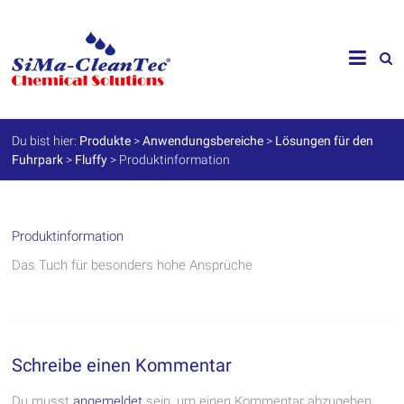
Skip
to
SiMa-
content
Cleantec
GmbH
Du bist hier:
Produkte
>
Anwendungsbereiche
>
Lösungen für den
Fuhrpark
>
Fluffy
>
Produktinformation
Spezialprodukte
für
Instandhaltung
und
Werterhalt
Produktinformation
Das Tuch für besonders hohe Ansprüche
Schreibe einen Kommentar
Du musst
angemeldet
sein, um einen Kommentar abzugeben.