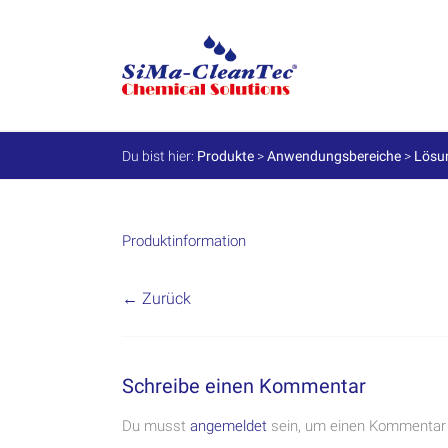
Skip
to
SiMa-
content
Cleantec
GmbH
Du bist hier:
Produkte
>
Anwendungsbereiche
>
Lösun
Spezialprodukte
für
Instandhaltung
und
Produktinformation
Werterhalt
← Zurück
Schreibe einen Kommentar
Du musst
angemeldet
sein, um einen Kommentar