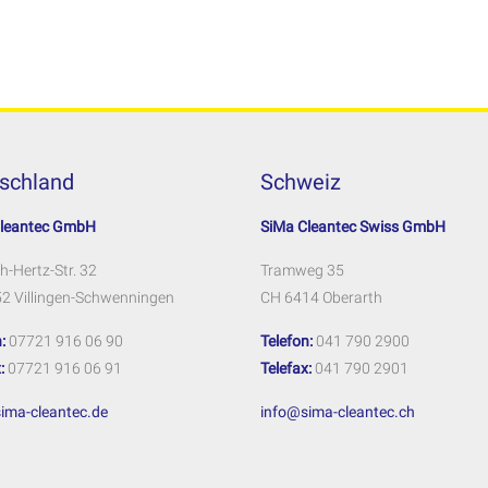
schland
Schweiz
Cleantec GmbH
SiMa Cleantec Swiss GmbH
h-Hertz-Str. 32
Tramweg 35
2 Villingen-Schwenningen
CH 6414 Oberarth
:
07721 916 06 90
Telefon:
041 790 2900
:
07721 916 06 91
Telefax:
041 790 2901
ima-cleantec.de
info@sima-cleantec.ch