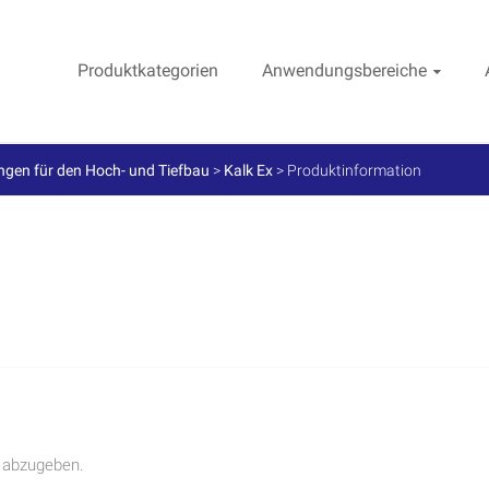
Produktkategorien
Anwendungsbereiche
gen für den Hoch- und Tiefbau
>
Kalk Ex
>
Produktinformation
 abzugeben.