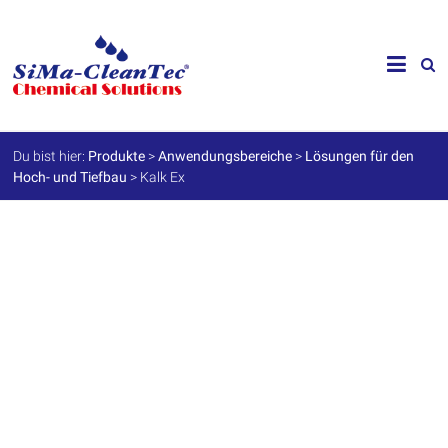
Skip
to
SiMa-
content
Cleantec
GmbH
Du bist hier:
Produkte
>
Anwendungsbereiche
>
Lösungen für den
Hoch- und Tiefbau
>
Kalk Ex
Spezialprodukte
für
Instandhaltung
und
Werterhalt