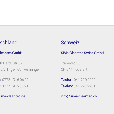
schland
Schweiz
Cleantec GmbH
SiMa Cleantec Swiss GmbH
h-Hertz-Str. 32
Tramweg 35
2 Villingen-Schwenningen
CH 6414 Oberarth
:
07721 916 06 90
Telefon:
041 790 2900
:
07721 916 06 91
Telefax:
041 790 2901
ima-cleantec.de
info@sima-cleantec.ch