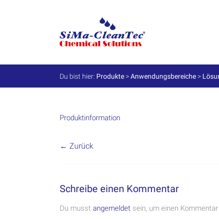
Skip
to
SiMa-
content
Cleantec
GmbH
Du bist hier:
Produkte
>
Anwendungsbereiche
>
Lösu
Spezialprodukte
für
Instandhaltung
und
Produktinformation
Werterhalt
← Zurück
Schreibe einen Kommentar
Du musst
angemeldet
sein, um einen Kommentar