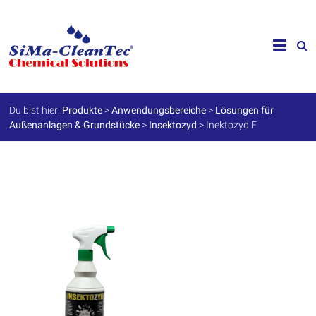
Skip
to
SiMa-
content
Cleantec
GmbH
Du bist hier:
Produkte
>
Anwendungsbereiche
>
Lösungen für
Außenanlagen & Grundstücke
>
Insektozyd
>
Inektozyd F
Spezialprodukte
für
Instandhaltung
und
Werterhalt