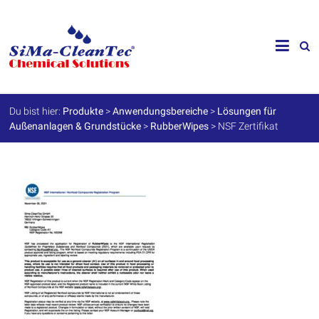
Skip
to
SiMa-
content
Cleantec
GmbH
Du bist hier:
Produkte
>
Anwendungsbereiche
>
Lösungen für
Außenanlagen & Grundstücke
>
RubberWipes
>
NSF Zertifikat
Spezialprodukte
für
Instandhaltung
und
Werterhalt