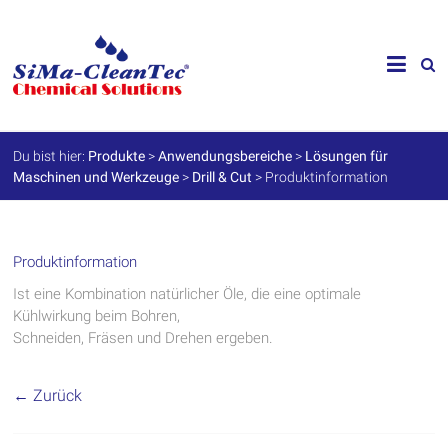
Skip
to
SiMa-
content
Cleantec
GmbH
Du bist hier:
Produkte
>
Anwendungsbereiche
>
Lösungen für
Maschinen und Werkzeuge
>
Drill & Cut
>
Produktinformation
Spezialprodukte
für
Instandhaltung
und
Werterhalt
Produktinformation
Ist eine Kombination natürlicher Öle, die eine optimale
Kühlwirkung beim Bohren,
Schneiden, Fräsen und Drehen ergeben.
← Zurück