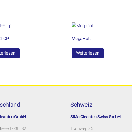
STOP
MegaHaft
terlesen
Weiterlesen
schland
Schweiz
Cleantec GmbH
SiMa Cleantec Swiss GmbH
h-Hertz-Str. 32
Tramweg 35