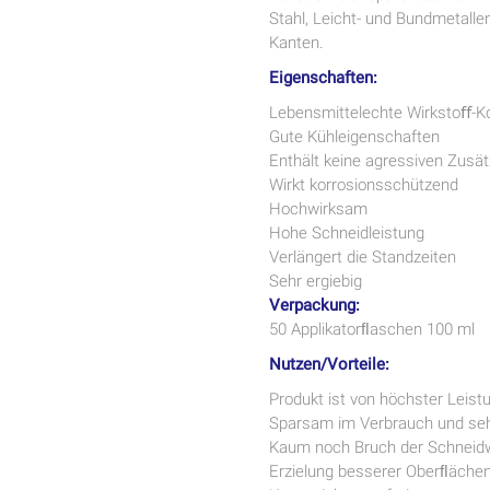
Stahl, Leicht- und Bundmetalle
Kanten.
Eigenschaften:
Lebensmittelechte Wirkstoﬀ-K
Gute Kühleigenschaften
Enthält keine agressiven Zusä
Wirkt korrosionsschützend
Hochwirksam
Hohe Schneidleistung
Verlängert die Standzeiten
Sehr ergiebig
Verpackung:
50 Applikatorﬂaschen 100 ml
Nutzen/Vorteile:
Produkt ist von höchster Leist
Sparsam im Verbrauch und sehr
Kaum noch Bruch der Schneid
Erzielung besserer Oberﬂäche