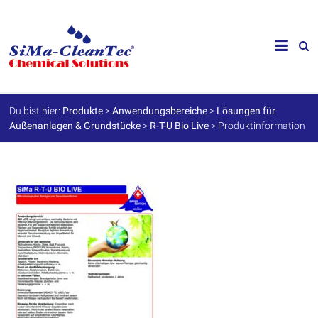
Skip
to
SiMa-
content
Cleantec
GmbH
Du bist hier:
Produkte
>
Anwendungsbereiche
>
Lösungen für
Außenanlagen & Grundstücke
>
R-T-U Bio Live
>
Produktinformation
Spezialprodukte
für
Instandhaltung
und
Werterhalt