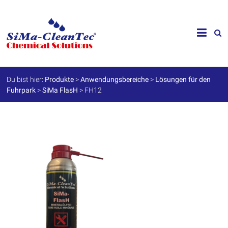
Skip
to
SiMa-
content
Cleantec
GmbH
Du bist hier:
Produkte
>
Anwendungsbereiche
>
Lösungen für den
Fuhrpark
>
SiMa FlasH
>
FH12
Spezialprodukte
für
Instandhaltung
und
Werterhalt