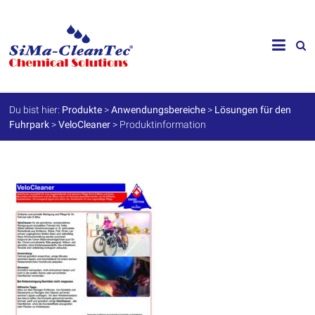
Skip
to
SiMa-
content
Cleantec
GmbH
Du bist hier:
Produkte
>
Anwendungsbereiche
>
Lösungen für den
Fuhrpark
>
VeloCleaner
>
Produktinformation
Spezialprodukte
für
Instandhaltung
und
Werterhalt