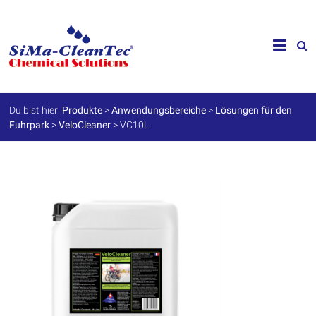
Skip
to
SiMa-
content
Cleantec
GmbH
Du bist hier:
Produkte
>
Anwendungsbereiche
>
Lösungen für den
Fuhrpark
>
VeloCleaner
>
VC10L
Spezialprodukte
für
Instandhaltung
und
Werterhalt