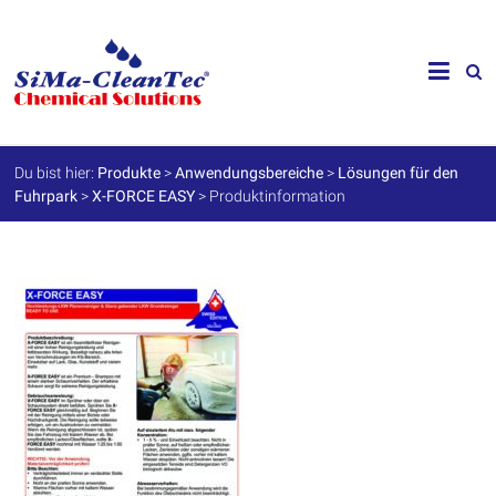
Skip
to
SiMa-
content
Cleantec
GmbH
Du bist hier:
Produkte
>
Anwendungsbereiche
>
Lösungen für den
Fuhrpark
>
X-FORCE EASY
>
Produktinformation
Spezialprodukte
für
Instandhaltung
und
Werterhalt