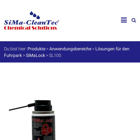
Skip
to
SiMa-
content
Cleantec
GmbH
Du bist hier:
Produkte
>
Anwendungsbereiche
>
Lösungen für den
Fuhrpark
>
SiMaLock
>
SL100
Spezialprodukte
für
Instandhaltung
und
Werterhalt