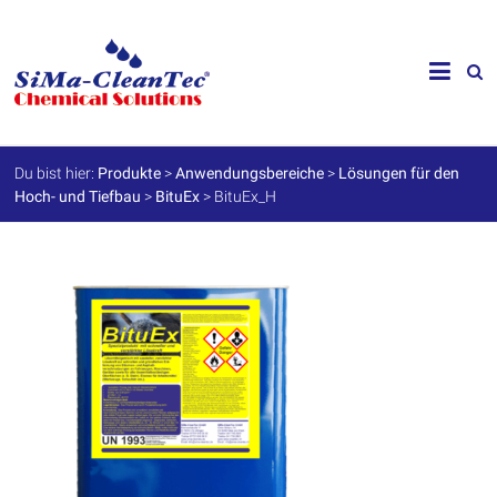
Skip
to
SiMa-
content
Cleantec
GmbH
Du bist hier:
Produkte
>
Anwendungsbereiche
>
Lösungen für den
Hoch- und Tiefbau
>
BituEx
>
BituEx_H
Spezialprodukte
für
Instandhaltung
und
Werterhalt