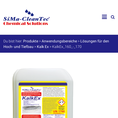
Skip
to
SiMa-
content
Cleantec
GmbH
Du bist hier:
Produkte
>
Anwendungsbereiche
>
Lösungen für den
Hoch- und Tiefbau
>
Kalk Ex
>
KalkEx_160_-_170
Spezialprodukte
für
Instandhaltung
und
Werterhalt