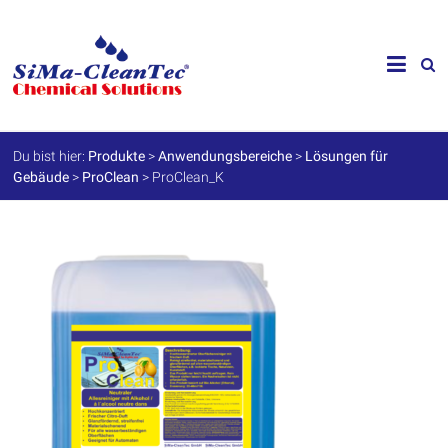
Skip
to
SiMa-
content
Cleantec
GmbH
Du bist hier:
Produkte
>
Anwendungsbereiche
>
Lösungen für
Gebäude
>
ProClean
>
ProClean_K
Spezialprodukte
für
Instandhaltung
und
Werterhalt