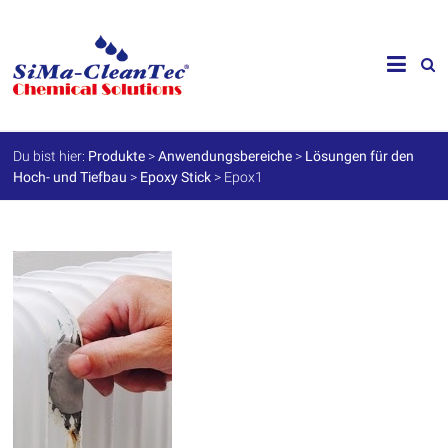
Skip
to
SiMa-
content
Cleantec
GmbH
Du bist hier:
Produkte
>
Anwendungsbereiche
>
Lösungen für den
Hoch- und Tiefbau
>
Epoxy Stick
>
Epox1
Spezialprodukte
für
Instandhaltung
und
Werterhalt