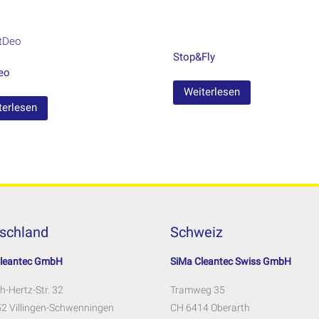
Stop&Fly
eo
Weiterlesen
terlesen
schland
Schweiz
Cleantec GmbH
SiMa Cleantec Swiss GmbH
h-Hertz-Str. 32
Tramweg 35
2 Villingen-Schwenningen
CH 6414 Oberarth