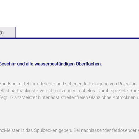
0)
Geschirr und alle wasserbeständigen Oberflächen.
Handspülmittel für effiziente und schonende Reinigung von Porzellan, 
elbst hartnäckigste Verschmutzungen mühelos. Durch spezielle Rückf
egt. GlanzMeister hinterlässt streifenfreien Glanz ohne Abtrocknen 
lanzMeister in das Spülbecken geben. Bei nachlassender fettlösende