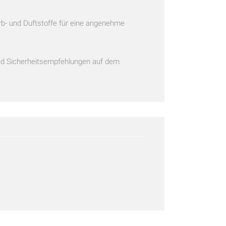
rb- und Duftstoffe für eine angenehme
und Sicherheitsempfehlungen auf dem