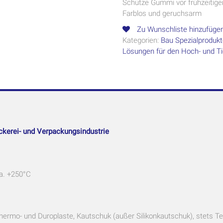
Schütze Gummi vor frühzeitige
Farblos und geruchsarm
Zu Wunschliste hinzufüge
Kategorien:
Bau Spezialproduk
Lösungen für den Hoch- und T
ruckerei- und Verpackungsindustrie
a. +250°C
Thermo- und Duroplaste, Kautschuk (außer Silikonkautschuk), stets T