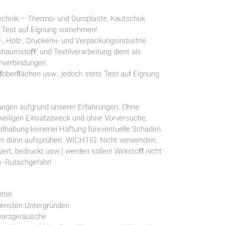
technik – Thermo- und Duroplaste, Kautschuk
s Test auf Eignung vornehmen!
er-, Holz-, Druckerei- und Verpackungsindustrie
Schaumstoﬀ- und Textilverarbeitung dient als
chverbindungen
oﬀoberﬂächen usw., jedoch stets Test auf Eignung
ngen aufgrund unserer Erfahrungen. Ohne
eweiligen Einsatzzweck und ohne Vorversuche,
habung keinerlei Haftung füreventuelle Schäden.
cm dünn aufsprühen. WICHTIG: Nicht verwenden,
iert, bedruckt usw.) werden sollen! Wirkstoﬀ nicht
 -Rutschgefahr!
ttel
densten Untergründen
Knarzgeräusche