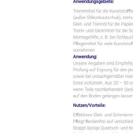
Anwendungsgebiete:
Trennmittel für die Kunststoﬀ
(außer Silikonkautschuk), stet
Gleit- und Trennöl für die Papi
Trenn- und Gleitmittel für die 
Montagehilfe, z. B. bei Schlau
Pﬂegemittel für viele Kunstst
vornehmen
Anwendung:
Unsere Angaben sind Empfehlu
Prüfung auf Eignung für den j
sowie bei unsachgemäßer Hand
Dose schütteln. Aus 20 – 30 
wenn Teile nachbehandelt (lack
auf den Boden gelangen lassen
Nutzen/Vorteile:
Eﬀektives Gleit- und Schmiermi
Pﬂegt ﬂeckenfrei auf verschie
Stoppt lästige Quietsch- und 