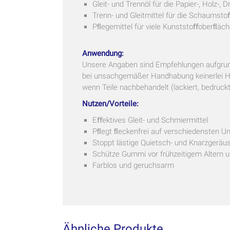
Gleit- und Trennöl für die Papier-, Holz-,
Trenn- und Gleitmittel für die Schaumstoﬀ
Pﬂegemittel für viele Kunststoﬀoberﬂäch
Anwendung:
Unsere Angaben sind Empfehlungen aufgrund
bei unsachgemäßer Handhabung keinerlei Ha
wenn Teile nachbehandelt (lackiert, bedruck
Nutzen/Vorteile:
Eﬀektives Gleit- und Schmiermittel
Pﬂegt ﬂeckenfrei auf verschiedensten U
Stoppt lästige Quietsch- und Knarzgeräu
Schütze Gummi vor frühzeitigem Altern u
Farblos und geruchsarm
Ähnliche Produkte