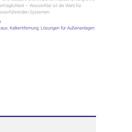
räglichkeit – WasserKlar ist die Wahl für
 wasserführenden Systemen.
n
aus
,
Kalkentfernung
,
Lösungen für Außenanlagen