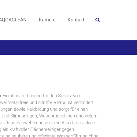
AQOACLEAN
Karriere
Kontakt
 revolutionäre Lösung für den Schutz von
rmetallfreie und nitritfreie Produkt verhindert
tungen sowie Kalkbildung und sorgt für einen
l- und Klimaanlagen, Waschmaschinen und vielem
stoffe in Schwebe und vermeidet so hartnäckige
g als kraftvoller Flächenreiniger gegen
ür eine saubere und effiziente Wasserführung ohne