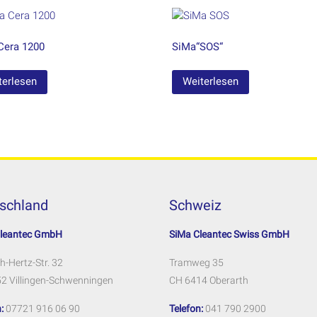
Cera 1200
SiMa“SOS“
terlesen
Weiterlesen
schland
Schweiz
Cleantec GmbH
SiMa Cleantec Swiss GmbH
h-Hertz-Str. 32
Tramweg 35
2 Villingen-Schwenningen
CH 6414 Oberarth
:
07721 916 06 90
Telefon:
041 790 2900