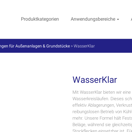
Produktkategorien
Anwendungsbereiche
ngen für Außenanlagen & Grundstücke
>
WasserKlar
WasserKlar
Mit WasserKlar bieten wir eine
Wasserkreisläufen. Dieses schwe
effektiv Ablagerungen, Verkrus
reibungslosen Betrieb von Küh
mehr. Unsere Formel hält Fest
Beläge, während sie gleichzeiti
Stockflecken einsetzbar ist. F