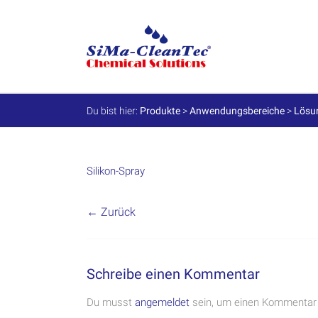
Skip
to
SiMa-
content
Cleantec
GmbH
Du bist hier:
Produkte
>
Anwendungsbereiche
>
Lösun
Spezialprodukte
für
Instandhaltung
und
Silikon-Spray
Werterhalt
← Zurück
Schreibe einen Kommentar
Du musst
angemeldet
sein, um einen Kommentar