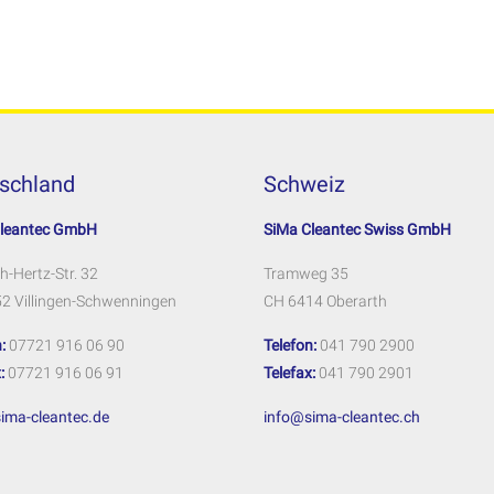
schland
Schweiz
Cleantec GmbH
SiMa Cleantec Swiss GmbH
h-Hertz-Str. 32
Tramweg 35
2 Villingen-Schwenningen
CH 6414 Oberarth
:
07721 916 06 90
Telefon:
041 790 2900
:
07721 916 06 91
Telefax:
041 790 2901
ima-cleantec.de
info@sima-cleantec.ch