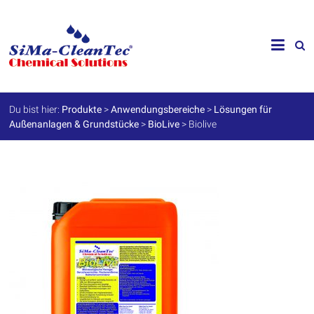
Skip
to
SiMa-
content
Cleantec
GmbH
Du bist hier:
Produkte
>
Anwendungsbereiche
>
Lösungen für
Außenanlagen & Grundstücke
>
BioLive
>
Biolive
Spezialprodukte
für
Instandhaltung
und
Werterhalt