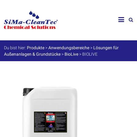
Skip
to
SiMa-
content
Cleantec
GmbH
Du bist hier:
Produkte
>
Anwendungsbereiche
>
Lösungen für
Außenanlagen & Grundstücke
>
BioLive
>
BIOLIVE
Spezialprodukte
für
Instandhaltung
und
Werterhalt