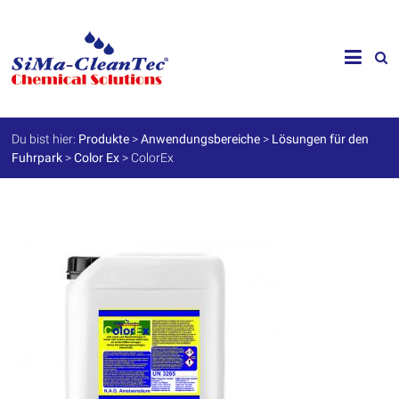
Skip
to
SiMa-
content
Cleantec
GmbH
Du bist hier:
Produkte
>
Anwendungsbereiche
>
Lösungen für den
Fuhrpark
>
Color Ex
>
ColorEx
Spezialprodukte
für
Instandhaltung
und
Werterhalt