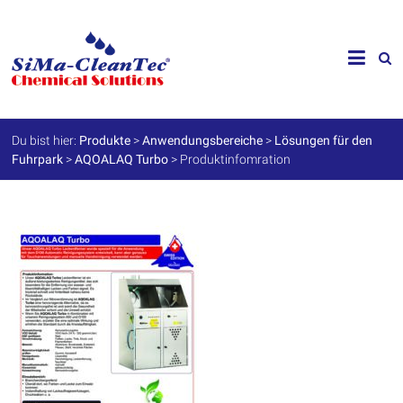
Skip
to
SiMa-
content
Cleantec
GmbH
Du bist hier:
Produkte
>
Anwendungsbereiche
>
Lösungen für den
Fuhrpark
>
AQOALAQ Turbo
>
Produktinfomration
Spezialprodukte
für
Instandhaltung
und
Werterhalt