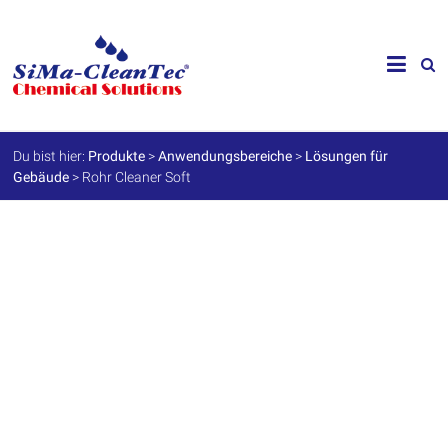
Skip
to
SiMa-
content
Cleantec
GmbH
Du bist hier:
Produkte
>
Anwendungsbereiche
>
Lösungen für
Gebäude
>
Rohr Cleaner Soft
Spezialprodukte
für
Instandhaltung
und
Werterhalt