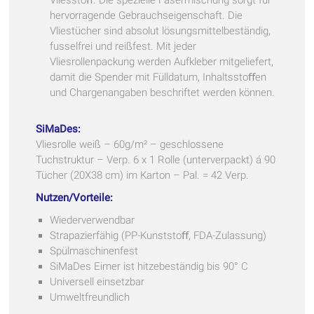
Vliesstoﬀ. Die spezielle Fasermischung sorgt für
hervorragende Gebrauchseigenschaft. Die
Vliestücher sind absolut lösungsmittelbeständig,
fusselfrei und reißfest. Mit jeder
Vliesrollenpackung werden Aufkleber mitgeliefert,
damit die Spender mit Fülldatum, Inhaltsstoﬀen
und Chargenangaben beschriftet werden können.
SiMaDes:
Vliesrolle weiß – 60g/m² – geschlossene
Tuchstruktur – Verp. 6 x 1 Rolle (unterverpackt) á 90
Tücher (20X38 cm) im Karton – Pal. = 42 Verp.
Nutzen/Vorteile:
Wiederverwendbar
Strapazierfähig (PP-Kunststoﬀ, FDA-Zulassung)
Spülmaschinenfest
SiMaDes Eimer ist hitzebeständig bis 90° C
Universell einsetzbar
Umweltfreundlich