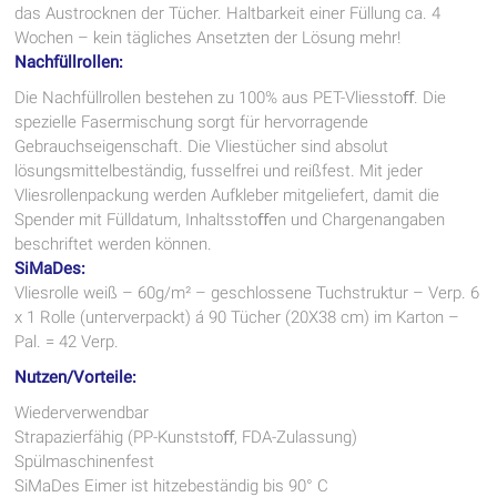
das Austrocknen der Tücher. Haltbarkeit einer Füllung ca. 4
Wochen – kein tägliches Ansetzten der Lösung mehr!
Nachfüllrollen:
Die Nachfüllrollen bestehen zu 100% aus PET-Vliesstoﬀ. Die
spezielle Fasermischung sorgt für hervorragende
Gebrauchseigenschaft. Die Vliestücher sind absolut
lösungsmittelbeständig, fusselfrei und reißfest. Mit jeder
Vliesrollenpackung werden Aufkleber mitgeliefert, damit die
Spender mit Fülldatum, Inhaltsstoﬀen und Chargenangaben
beschriftet werden können.
SiMaDes:
Vliesrolle weiß – 60g/m² – geschlossene Tuchstruktur – Verp. 6
x 1 Rolle (unterverpackt) á 90 Tücher (20X38 cm) im Karton –
Pal. = 42 Verp.
Nutzen/Vorteile:
Wiederverwendbar
Strapazierfähig (PP-Kunststoﬀ, FDA-Zulassung)
Spülmaschinenfest
SiMaDes Eimer ist hitzebeständig bis 90° C