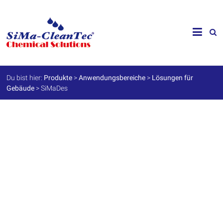
Skip
to
SiMa-
content
Cleantec
GmbH
Du bist hier:
Produkte
>
Anwendungsbereiche
>
Lösungen für
Gebäude
>
SiMaDes
Spezialprodukte
für
Instandhaltung
und
Werterhalt